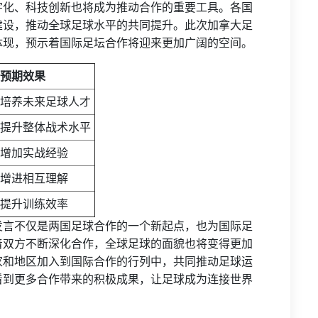
字化、科技创新也将成为推动合作的重要工具。各国
建设，推动全球足球水平的共同提升。此次加拿大足
体现，预示着国际足坛合作将迎来更加广阔的空间。
预期效果
培养未来足球人才
提升整体战术水平
增加实战经验
增进相互理解
提升训练效率
发言不仅是两国足球合作的一个新起点，也为国际足
着双方不断深化合作，全球足球的面貌也将变得更加
家和地区加入到国际合作的行列中，共同推动足球运
看到更多合作带来的积极成果，让足球成为连接世界