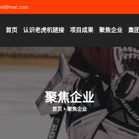
ped@mac.com
首页
认识
老虎机链接
项目成果
聚焦企业
集
聚焦企业
首页
聚焦企业