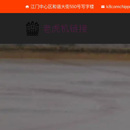
江门中心区和谐大街550号写字楼
k8comchip