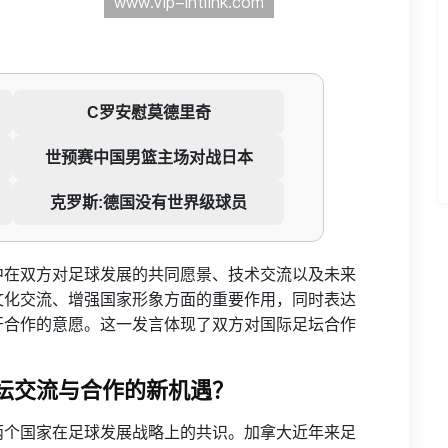
C罗安慰莫德里奇
世预赛中国男篮主场对战日本
克罗斯:德国没有世界级球员
中在双方对足球发展的共同愿景、技术交流以及未来
文化交流、增强国家形象方面的重要作用，同时表达
开合作的意愿。这一发言体现了双方对国际足坛合作
坛交流与合作的新机遇？
两个国家在足球发展战略上的共识。加拿大近年来足