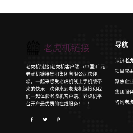
导航
认识
老
老虎机链接|老虎机客户端 - (中国)广元
项目成
老虎机链接集团集团有限公司欢迎
您，一起来感受老虎机线上手机版带
聚焦企
来的快乐！欢迎来到老虎机链接和我
集团服
们一起体验老虎机客户端、老虎机平
咨询
老
台开户最优质的在线服务！！！