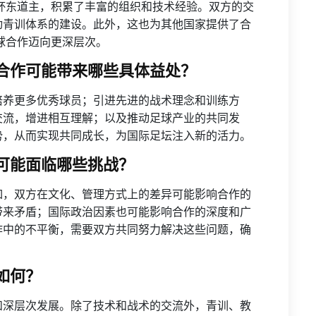
界杯东道主，积累了丰富的组织和技术经验。双方的交
动青训体系的建设。此外，这也为其他国家提供了合
球合作迈向更深层次。
合作可能带来哪些具体益处？
培养更多优秀球员；引进先进的战术理念和训练方
交流，增进相互理解；以及推动足球产业的共同发
势，从而实现共同成长，为国际足坛注入新的活力。
可能面临哪些挑战？
如，双方在文化、管理方式上的差异可能影响合作的
带来矛盾；国际政治因素也可能影响合作的深度和广
作中的不平衡，需要双方共同努力解决这些问题，确
如何？
和深层次发展。除了技术和战术的交流外，青训、教