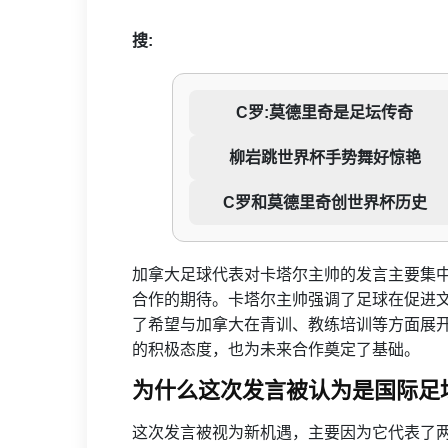
搜:
C罗:莫德里奇是足坛传奇
柳岩跳世界杯手势舞好惊艳
C罗和莫德里奇创世界杯历史
加拿大足球代表对卡塔尔主帅的发言主要集
合作的期待。卡塔尔主帅强调了足球在促进
了希望与加拿大在青训、教练培训等方面展
的积极态度，也为未来合作奠定了基础。
为什么这次发言被认为是国际足
这次发言被视为新机遇，主要因为它代表了