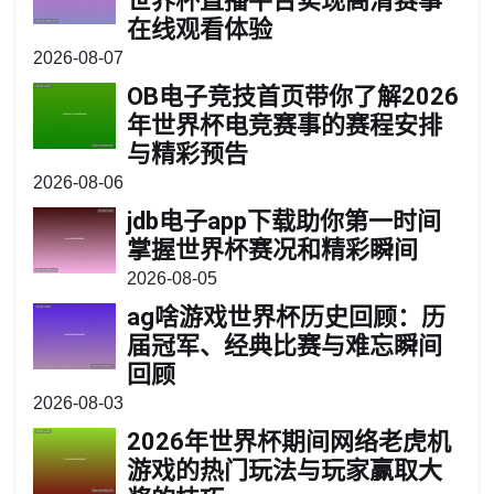
世界杯直播平台实现高清赛事
在线观看体验
2026-08-07
OB电子竞技首页带你了解2026
年世界杯电竞赛事的赛程安排
与精彩预告
2026-08-06
jdb电子app下载助你第一时间
掌握世界杯赛况和精彩瞬间
2026-08-05
ag啥游戏世界杯历史回顾：历
届冠军、经典比赛与难忘瞬间
回顾
2026-08-03
2026年世界杯期间网络老虎机
游戏的热门玩法与玩家赢取大