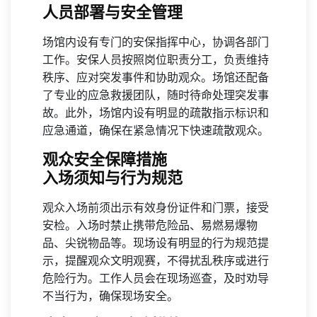
人员部署与安全管理
场馆内设有专门的安保指挥中心，协调各部门
工作。安保人员按照岗位职责分工，负责维持
秩序、应对突发事件和协助观众。场馆还配备
了专业的应急救援团队，随时待命处理突发事
故。此外，场馆内设有明显的疏散指示标识和
应急通道，确保在紧急情况下快速疏散观众。
观众安全保障措施
入场须知与行为规范
观众入场前须出示有效身份证件和门票，接受
安检。入场时禁止携带危险品、易燃易爆物
品、尖锐物品等。现场设有明显的行为规范提
示，提醒观众文明观赛，不得扰乱秩序或进行
危险行为。工作人员会在现场巡查，及时劝导
不当行为，确保现场安全。