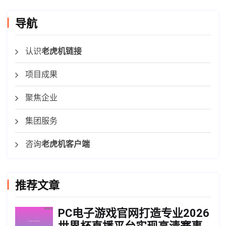
导航
认识
老虎机链接
项目成果
聚焦企业
集团服务
咨询
老虎机客户端
推荐文章
PC电子游戏官网打造专业2026