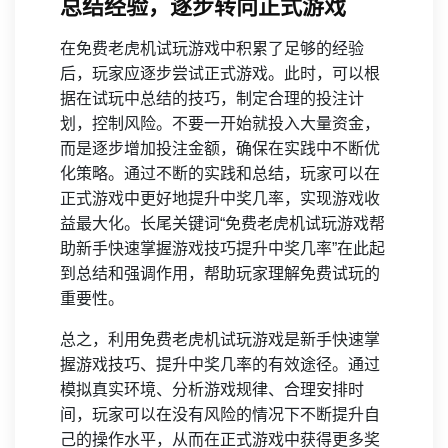
总结经验，逐步转向正式游戏
在免费老虎机试玩游戏中积累了足够的经验
后，玩家应逐步尝试正式游戏。此时，可以根
据在试玩中总结的技巧，制定合理的投注计
划，控制风险。不要一开始就投入大量资金，
而是逐步增加投注金额，确保在实践中不断优
化策略。通过不断的实践和总结，玩家可以在
正式游戏中更好地提升中奖几率，实现游戏收
益最大化。长尾关键词“免费老虎机试玩游戏帮
助新手快速掌握游戏技巧提升中奖几率”在此起
到总结和强调作用，帮助玩家理解免费试玩的
重要性。
总之，利用免费老虎机试玩游戏是新手快速掌
握游戏技巧、提升中奖几率的有效途径。通过
模拟真实环境、分析游戏规律、合理安排时
间，玩家可以在没有风险的情况下不断提升自
己的操作水平，从而在正式游戏中获得更多奖