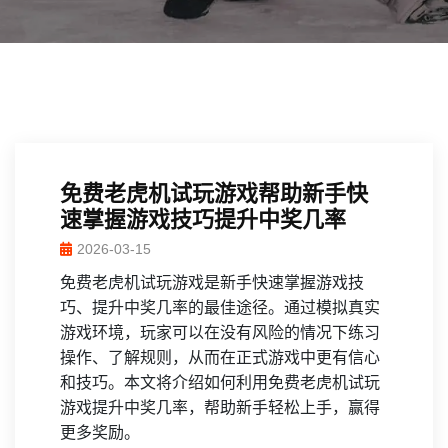
免费老虎机试玩游戏帮助新手快
速掌握游戏技巧提升中奖几率
2026-03-15
免费老虎机试玩游戏是新手快速掌握游戏技
巧、提升中奖几率的最佳途径。通过模拟真实
游戏环境，玩家可以在没有风险的情况下练习
操作、了解规则，从而在正式游戏中更有信心
和技巧。本文将介绍如何利用免费老虎机试玩
游戏提升中奖几率，帮助新手轻松上手，赢得
更多奖励。