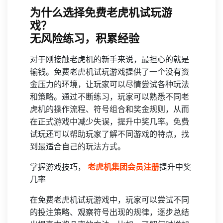
为什么选择免费老虎机试玩游
戏？
无风险练习，积累经验
对于刚接触老虎机的新手来说，最担心的就是
输钱。免费老虎机试玩游戏提供了一个没有资
金压力的环境，让玩家可以尽情尝试各种玩法
和策略。通过不断练习，玩家可以熟悉不同老
虎机的操作流程、符号组合和奖金规则，从而
在正式游戏中减少失误，提升中奖几率。免费
试玩还可以帮助玩家了解不同游戏的特点，找
到最适合自己的玩法方式。
掌握游戏技巧，
老虎机集团会员注册
提升中奖
几率
在免费老虎机试玩游戏中，玩家可以尝试不同
的投注策略、观察符号出现的规律，逐步总结