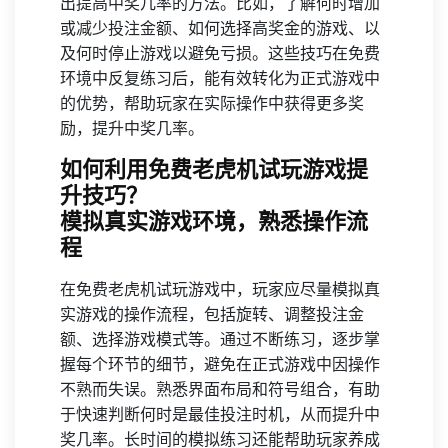
出提高中奖几率的方法。比如，了解何时增加
或减少投注金额、如何选择高奖金的游戏、以
及何时停止游戏以避免亏损。这些技巧在免费
环境中反复练习后，能有效转化为正式游戏中
的优势，帮助玩家在实际操作中获得更多奖
励，提升中奖几率。
如何利用免费老虎机试玩游戏提
升技巧？
模拟真实游戏环境，熟悉操作流
程
在免费老虎机试玩游戏中，玩家应尽量模拟真
实游戏的操作流程，包括旋转、调整投注金
额、选择游戏模式等。通过不断练习，逐步掌
握每个环节的细节，避免在正式游戏中因操作
不熟而失误。熟悉界面布局和符号组合，有助
于快速判断何时是最佳投注时机，从而提升中
奖几率。长时间的模拟练习还能帮助玩家养成