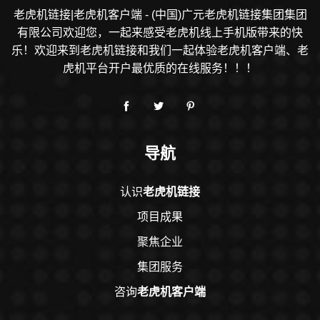
老虎机链接|老虎机客户端 - (中国)广元老虎机链接集团集团
有限公司欢迎您，一起来感受老虎机线上手机版带来的快
乐！欢迎来到老虎机链接和我们一起体验老虎机客户端、老
虎机平台开户最优质的在线服务！！！
导航
认识
老虎机链接
项目成果
聚焦企业
集团服务
咨询
老虎机客户端