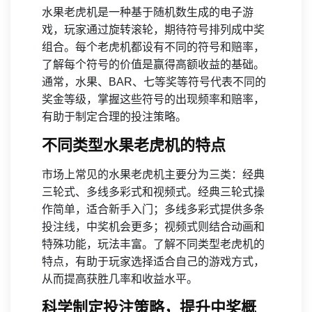
水果老虎机是一种基于随机数生成的电子游
戏，玩家通过旋转滚轮，期待符号排列成中奖
组合。每个老虎机都设有不同的符号和赔率，
了解每个符号的价值是赢得高额收益的基础。
通常，水果、BAR、七等奖等符号代表不同的
奖金等级，掌握这些符号的出现频率和赔率，
有助于制定合理的投注策略。
不同类型水果老虎机的特点
市场上常见的水果老虎机主要分为三类：经典
三轮式、多线多彩式和视频式。经典三轮式操
作简单，适合新手入门；多线多彩式提供多条
投注线，中奖机会更多；视频式则结合动画和
特殊功能，玩法丰富。了解不同类型老虎机的
特点，有助于玩家选择适合自己的游戏方式，
从而提高获胜几率和收益水平。
科学制定投注策略，提升中奖概