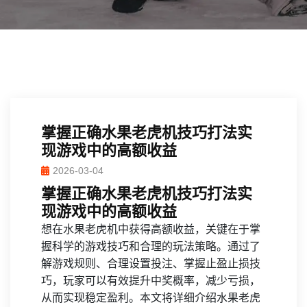
掌握正确水果老虎机技巧打法实
现游戏中的高额收益
2026-03-04
掌握正确水果老虎机技巧打法实
现游戏中的高额收益
想在水果老虎机中获得高额收益，关键在于掌
握科学的游戏技巧和合理的玩法策略。通过了
解游戏规则、合理设置投注、掌握止盈止损技
巧，玩家可以有效提升中奖概率，减少亏损，
从而实现稳定盈利。本文将详细介绍水果老虎