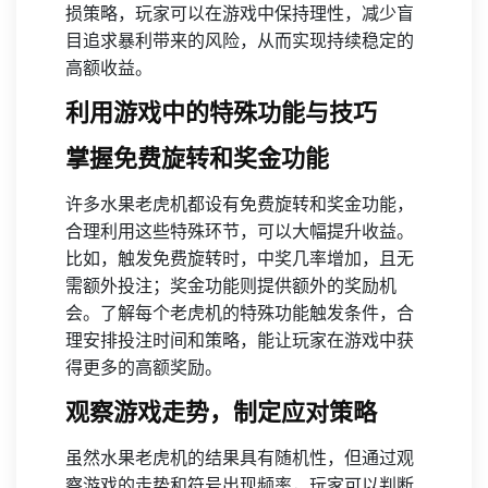
损策略，玩家可以在游戏中保持理性，减少盲
目追求暴利带来的风险，从而实现持续稳定的
高额收益。
利用游戏中的特殊功能与技巧
掌握免费旋转和奖金功能
许多水果老虎机都设有免费旋转和奖金功能，
合理利用这些特殊环节，可以大幅提升收益。
比如，触发免费旋转时，中奖几率增加，且无
需额外投注；奖金功能则提供额外的奖励机
会。了解每个老虎机的特殊功能触发条件，合
理安排投注时间和策略，能让玩家在游戏中获
得更多的高额奖励。
观察游戏走势，制定应对策略
虽然水果老虎机的结果具有随机性，但通过观
察游戏的走势和符号出现频率，玩家可以判断