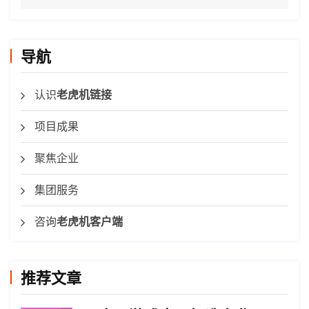
导航
认识
老虎机链接
项目成果
聚焦企业
集团服务
咨询
老虎机客户端
推荐文章