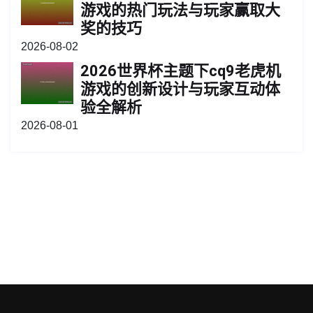
游戏的热门玩法与玩家赢取大
奖的技巧
2026-08-02
2026世界杯主题下cq9老虎机
游戏的创新设计与玩家互动体
验全解析
2026-08-01