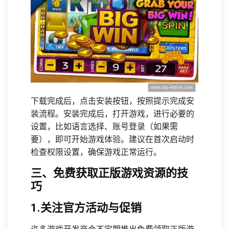
下载完成后，点击安装按钮，按照提示完成安
装流程。安装完成后，打开游戏，进行必要的
设置，比如语言选择、账号登录（如果需
要），即可开始游戏体验。建议在首次启动时
检查权限设置，确保游戏正常运行。
三、免费获取正版游戏资源的技
巧
1.关注官方活动与促销