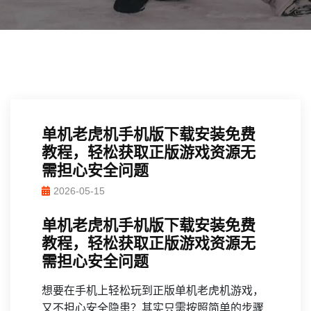
单机老虎机手机版下载安装免费
教程，轻松获取正版游戏资源无
需担心安全问题
2026-05-15
单机老虎机手机版下载安装免费
教程，轻松获取正版游戏资源无
需担心安全问题
想要在手机上轻松玩到正版单机老虎机游戏，
又不担心安全隐患？其实只需按照简单的步骤