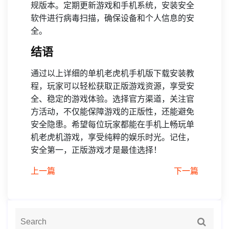
规版本。定期更新游戏和手机系统，安装安全
软件进行病毒扫描，确保设备和个人信息的安
全。
结语
通过以上详细的单机老虎机手机版下载安装教
程，玩家可以轻松获取正版游戏资源，享受安
全、稳定的游戏体验。选择官方渠道，关注官
方活动，不仅能保障游戏的正版性，还能避免
安全隐患。希望每位玩家都能在手机上畅玩单
机老虎机游戏，享受纯粹的娱乐时光。记住，
安全第一，正版游戏才是最佳选择！
上一篇
下一篇