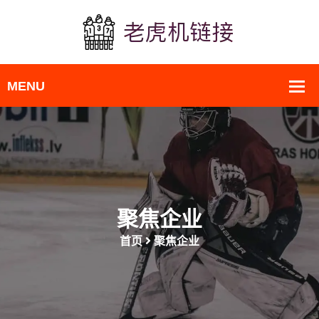
聚焦企业
首页
聚焦企业