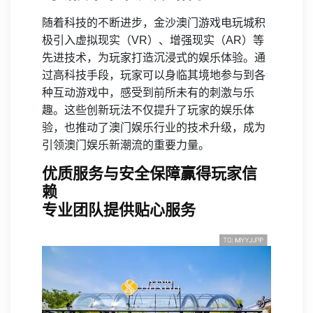
随着科技的不断进步，金沙澳门游戏电玩城积
极引入虚拟现实（VR）、增强现实（AR）等
先进技术，为玩家打造沉浸式的娱乐体验。通
过高科技手段，玩家可以身临其境地参与到各
种互动游戏中，感受到前所未有的刺激与乐
趣。这些创新玩法不仅提升了玩家的娱乐体
验，也推动了澳门娱乐行业的技术升级，成为
引领澳门娱乐新潮流的重要力量。
优质服务与安全保障赢得玩家信
赖
专业团队提供贴心服务