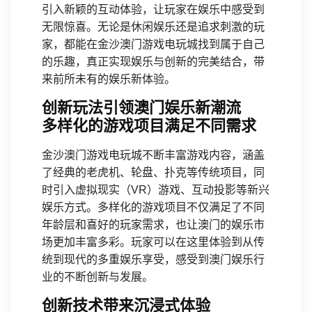
引入新颖的互动体验，让玩家在娱乐中感受到
无限惊喜。无论是休闲娱乐还是追求刺激的玩
家，都能在金沙澳门游戏电玩城找到属于自己
的乐趣，真正实现娱乐与创新的完美结合，带
来前所未有的娱乐新体验。
创新玩法引领澳门娱乐新潮流
多样化的游戏项目满足不同需求
金沙澳门游戏电玩城不断丰富游戏内容，涵盖
了经典的老虎机、轮盘、扑克等传统项目，同
时引入虚拟现实（VR）游戏、互动投影等新兴
娱乐方式。多样化的游戏项目不仅满足了不同
年龄层和喜好的玩家需求，也让澳门的娱乐市
场更加丰富多彩。玩家可以在这里体验到从传
统到现代的多重娱乐享受，感受到澳门娱乐行
业的不断创新与发展。
创新技术带来沉浸式体验