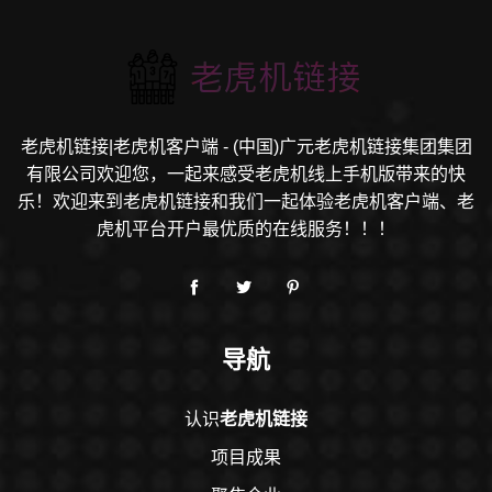
老虎机链接|老虎机客户端 - (中国)广元老虎机链接集团集团
有限公司欢迎您，一起来感受老虎机线上手机版带来的快
乐！欢迎来到老虎机链接和我们一起体验老虎机客户端、老
虎机平台开户最优质的在线服务！！！
导航
认识
老虎机链接
项目成果