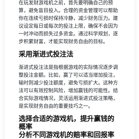
在玩发财游戏机之前，首先要明确自己的预
算，避免盲目投入。合理的资金管理可以帮助
你在连续亏损时保持冷静，减少财务压力。建
议设定每日或每次的投注上限，确保不会因为
一时冲动而损失过多资金。通过科学规划，逐
步积累财富，才能实现财务自由的目标。
采用渐进式投注法
渐进式投注法是指根据游戏的实际情况逐步调
整投注金额。比如，赢了可以适当增加投注，
输时则减少投注额度，避免亏损扩大。这种方
法可以有效控制风险，增加赢钱的可能性。结
合实际游戏情况，灵活运用渐进式投注策略，
是实现财务自由的重要技巧之一。
选择合适的游戏机，提升赢钱的
概率
分析不同游戏机的赔率和回报率