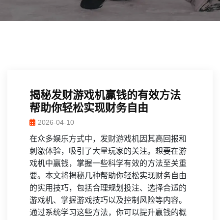
揭秘发财游戏机赢钱的有效方法
帮助你轻松实现财务自由
2026-04-10
在众多娱乐方式中，发财游戏机因其高回报和
刺激体验，吸引了大量玩家的关注。想要在游
戏机中赢钱，掌握一些科学有效的方法至关重
要。本文将揭秘几种帮助你轻松实现财务自由
的实用技巧，包括合理规划投注、选择合适的
游戏机、掌握游戏技巧以及控制风险等内容。
通过系统学习这些方法，你可以提升赢钱的概