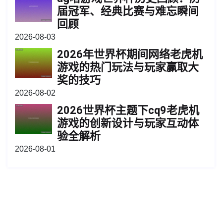
届冠军、经典比赛与难忘瞬间
回顾
2026-08-03
2026年世界杯期间网络老虎机
游戏的热门玩法与玩家赢取大
奖的技巧
2026-08-02
2026世界杯主题下cq9老虎机
游戏的创新设计与玩家互动体
验全解析
2026-08-01