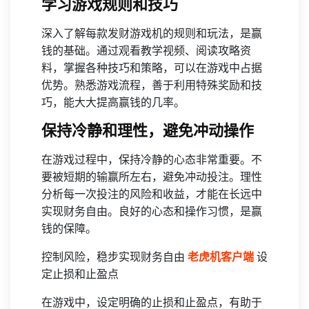
学习游戏规则和技巧
深入了解每款发财游戏机的规则和玩法，是赢
钱的基础。通过观看教学视频、阅读攻略资
料，掌握各种技巧和策略，可以在游戏中占据
优势。熟悉游戏流程，善于利用特殊奖励和技
巧，能大大提高赢钱的几率。
保持冷静和理性，避免冲动操作
在游戏过程中，保持冷静的心态非常重要。不
要被短期的输赢所左右，避免冲动投注。理性
分析每一次投注的风险和收益，才能在长远中
实现财务自由。良好的心态和操作习惯，是赢
钱的保障。
控制风险，稳步实现财务自由
老虎机客户端
设
定止损和止盈点
在游戏中，设定明确的止损和止盈点，有助于