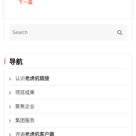
下一篇
导航
认识
老虎机链接
项目成果
聚焦企业
集团服务
咨询
老虎机客户端