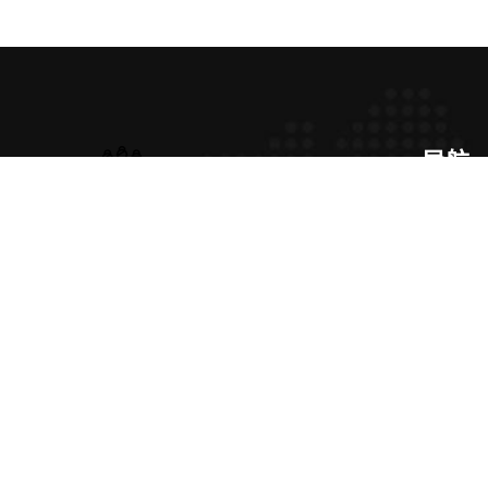
导航
认识
老
老虎机链接|老虎机客户端 - (中国)广元
项目成
老虎机链接集团集团有限公司欢迎
您，一起来感受老虎机线上手机版带
聚焦企
来的快乐！欢迎来到老虎机链接和我
集团服
们一起体验老虎机客户端、老虎机平
咨询
老
台开户最优质的在线服务！！！