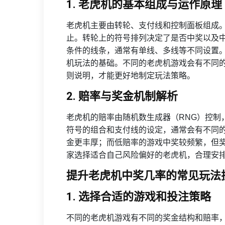
1. 老虎机的基本组成与运作原理
老虎机主要由转轮、支付线和控制面板组成。
止。转轮上的符号排列决定了是否中奖以及
条件的线条，通常有单线、多线等不同设置
机玩法的基础。不同的老虎机游戏会有不同
则说明，才能更好地制定玩法策略。
2. 赔率与奖金机制解析
老虎机的赔率由随机数生成器（RNG）控制
符号的组合和支付线的设定，通常会有不同
金更丰厚；而低赔率的游戏中奖较频繁，但
家选择适合自己风险偏好的老虎机，合理安
提升老虎机中奖几率的常见玩法
1. 选择合适的游戏和投注策略
不同的老虎机游戏有不同的奖金结构和赔率