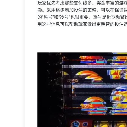
玩家优先考虑那些支付线多、奖金丰富的游
额。采用逐步增加投注的策略，可以在保证
的“热号”和“冷号”也很重要，热号是近期频
用这些信息可以帮助玩家做出更明智的投注