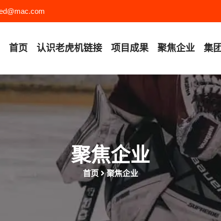
ped@mac.com
首页
认识
老虎机链接
项目成果
聚焦企业
集
聚焦企业
首页
聚焦企业