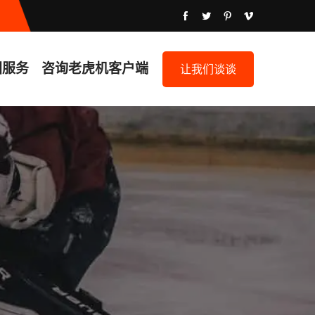
团服务
咨询
老虎机客户端
让我们谈谈