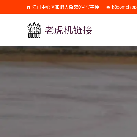
江门中心区和谐大街550号写字楼
k8comchip