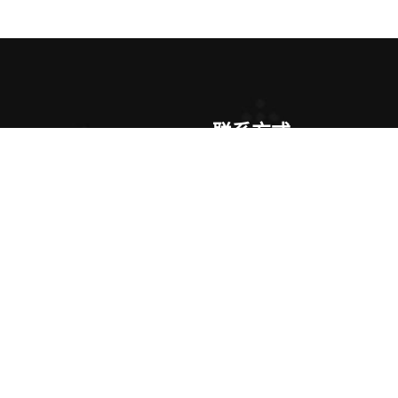
联系方式
虎机链接
江门中心区和谐大街550
17740587348
果
k8comchipped@mac.co
业
营业时间：9:00-6:00
务
虎机客户端