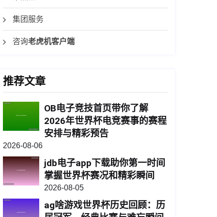
集团服务
咨询
老虎机客户端
推荐文章
OB电子竞技首页带你了解
2026年世界杯电竞赛事的赛程
安排与精彩预告
2026-08-06
jdb电子app下载助你第一时间
掌握世界杯赛况和精彩瞬间
2026-08-05
ag啥游戏世界杯历史回顾：历