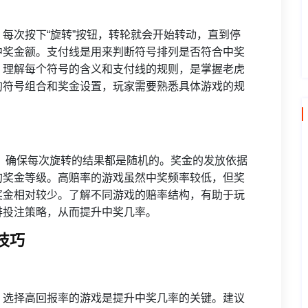
每次按下“旋转”按钮，转轮就会开始转动，直到停
中奖金额。支付线是用来判断符号排列是否符合中奖
。理解每个符号的含义和支付线的规则，是掌握老虎
的符号组合和奖金设置，玩家需要熟悉具体游戏的规
，确保每次旋转的结果都是随机的。奖金的发放依据
的奖金等级。高赔率的游戏虽然中奖频率较低，但奖
奖金相对较少。了解不同游戏的赔率结构，有助于玩
排投注策略，从而提升中奖几率。
技巧
，选择高回报率的游戏是提升中奖几率的关键。建议