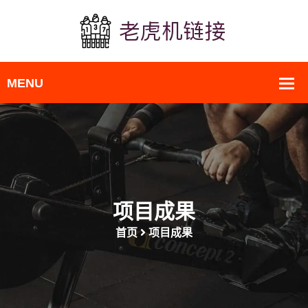
项目成果
首页
项目成果