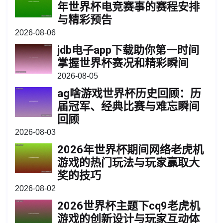
年世界杯电竞赛事的赛程安排
与精彩预告
2026-08-06
jdb电子app下载助你第一时间
掌握世界杯赛况和精彩瞬间
2026-08-05
ag啥游戏世界杯历史回顾：历
届冠军、经典比赛与难忘瞬间
回顾
2026-08-03
2026年世界杯期间网络老虎机
游戏的热门玩法与玩家赢取大
奖的技巧
2026-08-02
2026世界杯主题下cq9老虎机
游戏的创新设计与玩家互动体