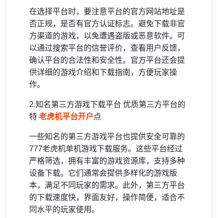
在选择平台时，要注意平台的官方网站地址是
否正规，是否有官方认证标志。避免下载非官
方渠道的游戏，以免遭遇盗版或恶意软件。可
以通过搜索平台的信誉评价，查看用户反馈，
确认平台的合法性和安全性。官方平台还会提
供详细的游戏介绍和下载指南，方便玩家操
作。
2.知名第三方游戏下载平台 优质第三方平台的
特
老虎机平台开户
点
一些知名的第三方游戏平台也提供安全可靠的
777老虎机单机游戏下载服务。这些平台经过
严格筛选，拥有丰富的游戏资源库，支持多种
设备下载。它们通常会提供多样化的游戏版
本，满足不同玩家的需求。此外，第三方平台
的下载速度快，界面友好，操作简便，适合不
同水平的玩家使用。