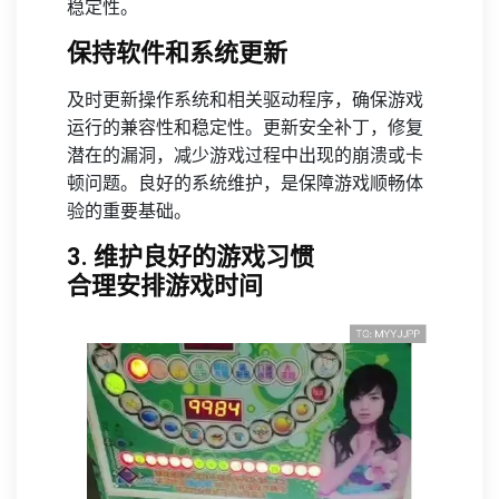
稳定性。
保持软件和系统更新
及时更新操作系统和相关驱动程序，确保游戏
运行的兼容性和稳定性。更新安全补丁，修复
潜在的漏洞，减少游戏过程中出现的崩溃或卡
顿问题。良好的系统维护，是保障游戏顺畅体
验的重要基础。
3. 维护良好的游戏习惯
合理安排游戏时间