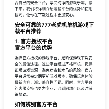
合自己的安全平台，享受纯净的游戏乐趣。接
下来，我们将详细介绍这些平台的优势和使用
技巧，让你在下载过程中更加安心。
安全可靠的777老虎机单机游戏下
载平台推荐
1. 官方授权平台
官方平台的优势
选择官方授权的游戏平台，是确保游戏下载安
全的最佳途径。这些平台经过严格审核，提供
正版游戏资源，避免病毒和木马的风险。官方
平台通常会定期更新游戏版本，确保玩家体验
最新内容，减少兼容性问题。同时，官方平台
的客服支持也更为专业，遇到问题可以及时获
得帮助。
如何辨别官方平台