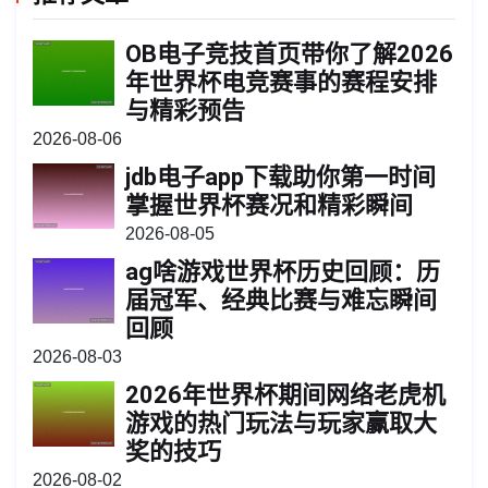
OB电子竞技首页带你了解2026
年世界杯电竞赛事的赛程安排
与精彩预告
2026-08-06
jdb电子app下载助你第一时间
掌握世界杯赛况和精彩瞬间
2026-08-05
ag啥游戏世界杯历史回顾：历
届冠军、经典比赛与难忘瞬间
回顾
2026-08-03
2026年世界杯期间网络老虎机
游戏的热门玩法与玩家赢取大
奖的技巧
2026-08-02