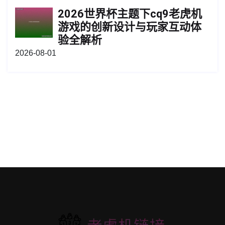
2026世界杯主题下cq9老虎机
游戏的创新设计与玩家互动体
验全解析
2026-08-01