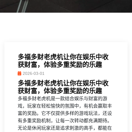
多福多财老虎机让你在娱乐中收
获财富，体验多重奖励的乐趣
2026-03-01
多福多财老虎机让你在娱乐中收
获财富，体验多重奖励的乐趣
多福多财老虎机是一款结合娱乐与财富的游
戏，玩家在轻松愉快的氛围中，有机会赢取丰
富的奖励。它不仅提供多样的游戏玩法，还设
有多重奖励机制，让每一次转动都充满期待。
无论是休闲玩家还是追求刺激的高手，都能在