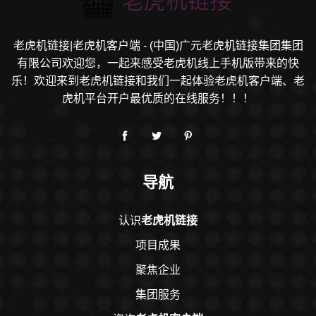
老虎机链接|老虎机客户端 - (中国)广元老虎机链接集团集团
有限公司欢迎您，一起来感受老虎机线上手机版带来的快
乐！欢迎来到老虎机链接和我们一起体验老虎机客户端、老
虎机平台开户最优质的在线服务！！！
导航
认识
老虎机链接
项目成果
聚焦企业
集团服务