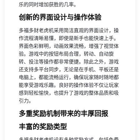
乐的同时增加获胜的几率。
创新的界面设计与操作体验
多福多财老虎机采用简洁直观的界面设计，操
作流程清晰易懂，即使是新手也能快速上手。
界面色彩鲜明，动画效果流畅，增强了视觉体
验。游戏中的按钮布局合理，转动、自动旋
转、投注等操作都非常便捷。除此之外，游戏
还支持多平台同步，无论是在手机、平板还是
电脑上，都能流畅运行，确保玩家随时随地都
能享受游戏乐趣。良好的操作体验不仅让玩家
感到轻松愉快，也提升了游戏的整体品质和吸
引力。
多重奖励机制带来的丰厚回报
丰富的奖励类型
多福多财老虎机设有多种奖励方式，包括免费