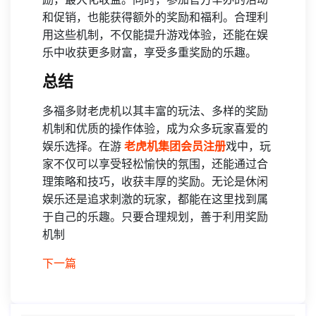
和促销，也能获得额外的奖励和福利。合理利
用这些机制，不仅能提升游戏体验，还能在娱
乐中收获更多财富，享受多重奖励的乐趣。
总结
多福多财老虎机以其丰富的玩法、多样的奖励
机制和优质的操作体验，成为众多玩家喜爱的
娱乐选择。在游
老虎机集团会员注册
戏中，玩
家不仅可以享受轻松愉快的氛围，还能通过合
理策略和技巧，收获丰厚的奖励。无论是休闲
娱乐还是追求刺激的玩家，都能在这里找到属
于自己的乐趣。只要合理规划，善于利用奖励
机制
下一篇