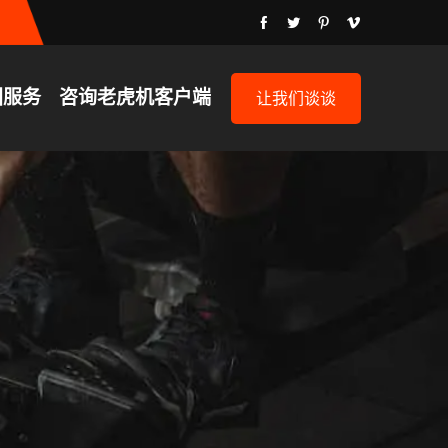
团服务
咨询
老虎机客户端
让我们谈谈