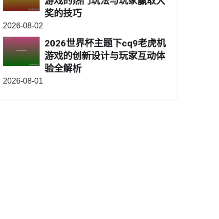
游戏的热门玩法与玩家赢取大
奖的技巧
2026-08-02
2026世界杯主题下cq9老虎机
游戏的创新设计与玩家互动体
验全解析
2026-08-01