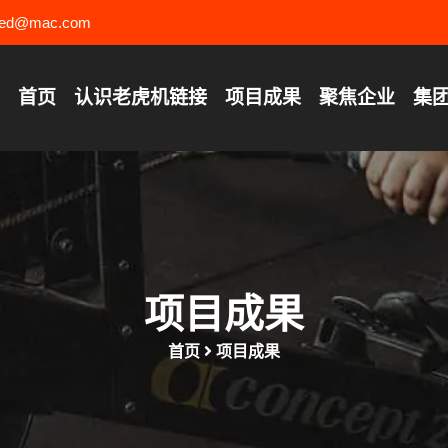
ped@mac.com
首页
认识
老虎机链接
项目成果
聚焦企业
集
项目成果
首页
项目成果