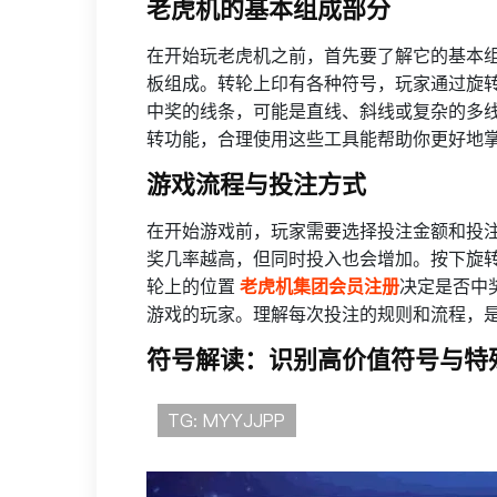
老虎机的基本组成部分
在开始玩老虎机之前，首先要了解它的基本
板组成。转轮上印有各种符号，玩家通过旋
中奖的线条，可能是直线、斜线或复杂的多
转功能，合理使用这些工具能帮助你更好地
游戏流程与投注方式
在开始游戏前，玩家需要选择投注金额和投
奖几率越高，但同时投入也会增加。按下旋
轮上的位置
老虎机集团会员注册
决定是否中
游戏的玩家。理解每次投注的规则和流程，
符号解读：识别高价值符号与特