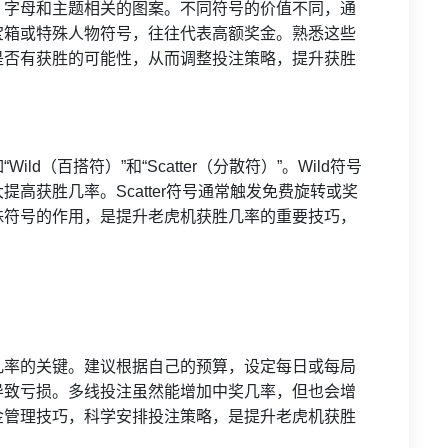
、字母和主题相关的图案。不同符号的价值不同，通
宝箱或特殊人物符号，往往代表高额奖金。熟悉这些
是否有获胜的可能性，从而调整投注策略，提升获胜
d（百搭符）”和“Scatter（分散符）”。Wild符号
高获胜几率。Scatter符号通常触发免费旋转或奖
殊符号的作用，是提升老虎机获胜几率的重要技巧，
几率的关键。建议根据自己的预算，设定每日或每局
导致亏损。多线投注虽然能增加中奖几率，但也会增
金管理技巧，科学安排投注策略，是提升老虎机获胜