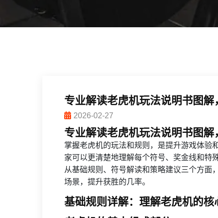
专业解读老虎机玩法说明书图解
2026-02-27
专业解读老虎机玩法说明书图解
掌握老虎机的玩法和规则，是提升游戏体验
家可以更清楚地理解每个符号、奖金线和特
从基础规则、符号解读和策略建议三个方面
场景，提升获胜的几率。
基础规则详解：理解老虎机的核