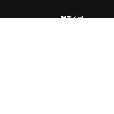
联系方式
虎机链接
江门中心区和谐大街550
17740587348
果
k8comchipped@mac.co
业
营业时间：9:00-6:00
务
虎机客户端