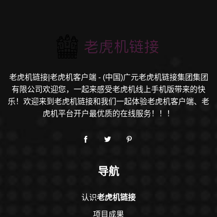
老虎机链接|老虎机客户端 - (中国)广元老虎机链接集团集团
有限公司欢迎您，一起来感受老虎机线上手机版带来的快
乐！欢迎来到老虎机链接和我们一起体验老虎机客户端、老