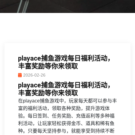
playace捕鱼游戏每日福利活动，
丰富奖励等你来领取
2026-02-26
playace捕鱼游戏每日福利活动，
丰富奖励等你来领取
在playace捕鱼游戏中，玩家每天都可以参与丰
富的福利活动，领取各种奖励，提升游戏体
验。每日签到、任务奖励、充值返利等多种福
利活动，让玩家轻松获得金币、道具和稀有鱼
种。只要每天坚持参与，就能享受到持续不断