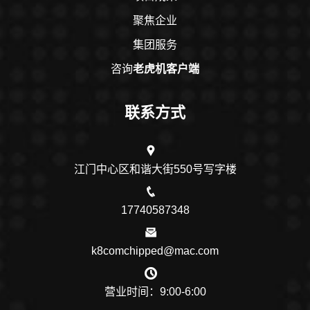
虎机平台开户最优质的在线服务！！！
导航
认识
老虎机链接
项目成果
聚焦企业
集团服务
咨询
老虎机客户端
联系方式