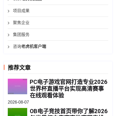
项目成果
聚焦企业
集团服务
咨询
老虎机客户端
推荐文章
PC电子游戏官网打造专业2026
世界杯直播平台实现高清赛事
在线观看体验
2026-08-07
OB电子竞技首页带你了解2026