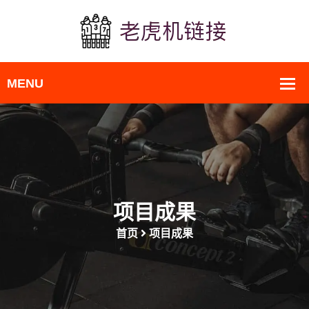
项目成果
首页
项目成果