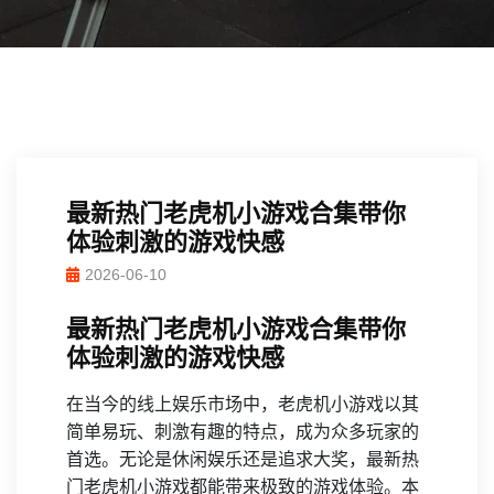
最新热门老虎机小游戏合集带你
体验刺激的游戏快感
2026-06-10
最新热门老虎机小游戏合集带你
体验刺激的游戏快感
在当今的线上娱乐市场中，老虎机小游戏以其
简单易玩、刺激有趣的特点，成为众多玩家的
首选。无论是休闲娱乐还是追求大奖，最新热
门老虎机小游戏都能带来极致的游戏体验。本