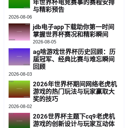
年世界杯电竞赛事的赛程安排
与精彩预告
2026-08-06
jdb电子app下载助你第一时间
掌握世界杯赛况和精彩瞬间
2026-08-05
ag啥游戏世界杯历史回顾：历
届冠军、经典比赛与难忘瞬间
回顾
2026-08-03
2026年世界杯期间网络老虎机
游戏的热门玩法与玩家赢取大
奖的技巧
2026-08-02
2026世界杯主题下cq9老虎机
游戏的创新设计与玩家互动体