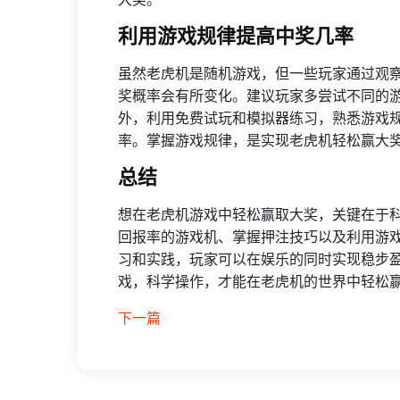
利用游戏规律提高中奖几率
虽然老虎机是随机游戏，但一些玩家通过观
奖概率会有所变化。建议玩家多尝试不同的
外，利用免费试玩和模拟器练习，熟悉游戏
率。掌握游戏规律，是实现老虎机轻松赢大
总结
想在老虎机游戏中轻松赢取大奖，关键在于
回报率的游戏机、掌握押注技巧以及利用游
习和实践，玩家可以在娱乐的同时实现稳步
戏，科学操作，才能在老虎机的世界中轻松
下一篇