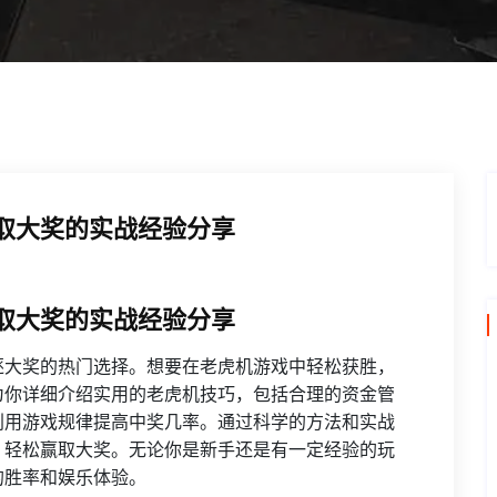
取大奖的实战经验分享
取大奖的实战经验分享
逐大奖的热门选择。想要在老虎机游戏中轻松获胜，
为你详细介绍实用的老虎机技巧，包括合理的资金管
利用游戏规律提高中奖几率。通过科学的方法和实战
，轻松赢取大奖。无论你是新手还是有一定经验的玩
的胜率和娱乐体验。