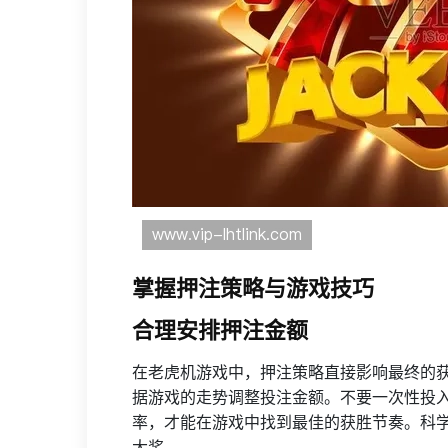
掌握押注策略与游戏技巧
合理安排押注金额
在老虎机游戏中，押注策略直接影响最终的
据游戏的走势调整投注金额。不要一次性投
率，才能在游戏中找到最佳的获胜节奏。科
大奖。