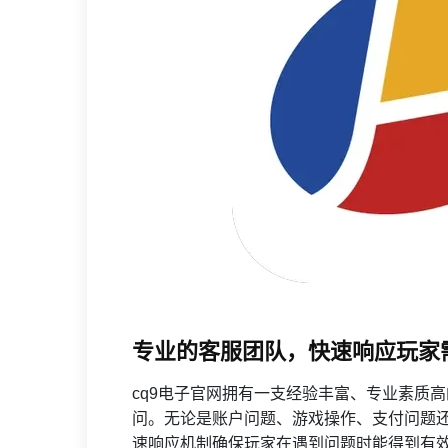
专业的客服团队，快速响应玩家
cq9电子官网拥有一支经验丰富、专业素质
问。无论是账户问题、游戏操作、支付问题
速响应机制确保玩家在遇到问题时能得到有