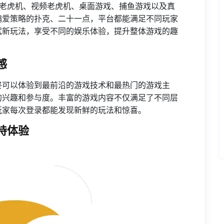
典老虎机、视频老虎机、桌面游戏、捕鱼游戏以及真
偏爱策略的扑克、二十一点，平台都能满足不同玩家
试新玩法，享受不同的娱乐体验，提升整体游戏的趣
感
终可以体验到最前沿的游戏技术和最热门的游戏主
的兴趣和参与度。丰富的游戏内容不仅满足了不同层
玩家每次登录都能发现新鲜的玩法和惊喜。
持体验