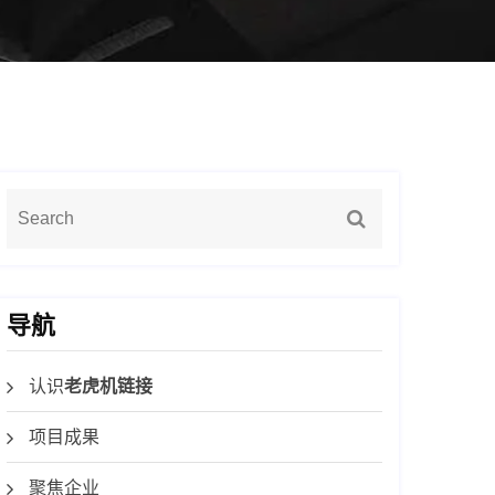
导航
认识
老虎机链接
项目成果
聚焦企业