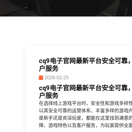
cq9电子官网最新平台安全可
户服务
2026-02-25
cq9电子官网最新平台安全可
户服务
在选择线上游戏平台时，安全性和游戏多样性
以其安全可靠的运营体系、丰富多样的游戏
是新手还是资深玩家，都能在这里找到满意的
障、游戏特色以及客户服务，为玩家提供全