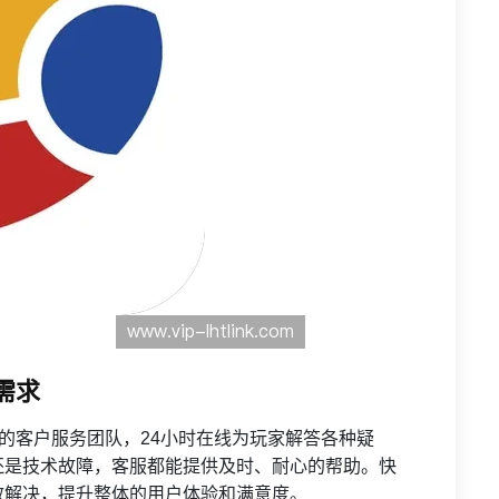
需求
高的客户服务团队，24小时在线为玩家解答各种疑
还是技术故障，客服都能提供及时、耐心的帮助。快
效解决，提升整体的用户体验和满意度。