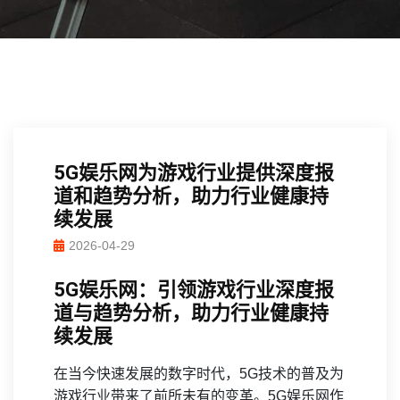
5G娱乐网为游戏行业提供深度报
道和趋势分析，助力行业健康持
续发展
2026-04-29
5G娱乐网：引领游戏行业深度报
道与趋势分析，助力行业健康持
续发展
在当今快速发展的数字时代，5G技术的普及为
游戏行业带来了前所未有的变革。5G娱乐网作