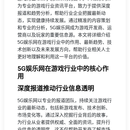
为专业的游戏行业资讯平台，致力于提供深度
报道和趋势分析，帮助行业企业把握最新动
态，实现健康持续发展。通过精准的内容策划
和专业的分析，5G娱乐网成为游戏开发商、运
营商以及玩家的重要信息源。本文将详细介绍
5G娱乐网在游戏行业中的作用、最新趋势、技
术创新以及未来发展方向，帮助行业相关人士
更好地理解和利用这一平台的价值。
5G娱乐网在游戏行业中的核心作
用
深度报道推动行业信息透明
5G娱乐网以专业的报道团队，持续关注游戏行
业的最新动态，包括新游戏发布、技术创新、
市场变化等。通过深入挖掘行业背后的故事，
为行业从业者提供权威、全面的资讯，提升行
业信息的透明度。这不仅帮助开发商了解市场