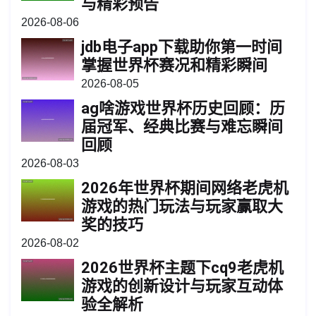
与精彩预告
2026-08-06
jdb电子app下载助你第一时间
掌握世界杯赛况和精彩瞬间
2026-08-05
ag啥游戏世界杯历史回顾：历
届冠军、经典比赛与难忘瞬间
回顾
2026-08-03
2026年世界杯期间网络老虎机
游戏的热门玩法与玩家赢取大
奖的技巧
2026-08-02
2026世界杯主题下cq9老虎机
游戏的创新设计与玩家互动体
验全解析