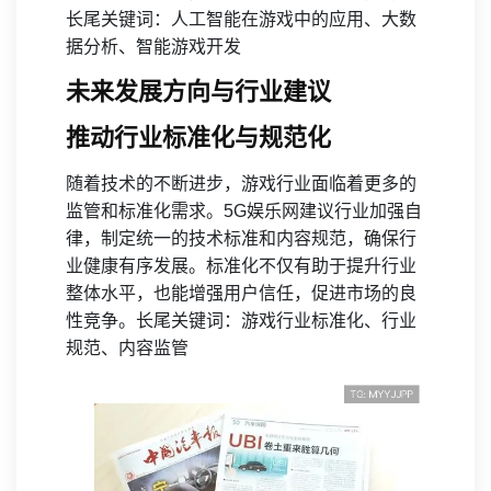
长尾关键词：人工智能在游戏中的应用、大数
据分析、智能游戏开发
未来发展方向与行业建议
推动行业标准化与规范化
随着技术的不断进步，游戏行业面临着更多的
监管和标准化需求。5G娱乐网建议行业加强自
律，制定统一的技术标准和内容规范，确保行
业健康有序发展。标准化不仅有助于提升行业
整体水平，也能增强用户信任，促进市场的良
性竞争。长尾关键词：游戏行业标准化、行业
规范、内容监管