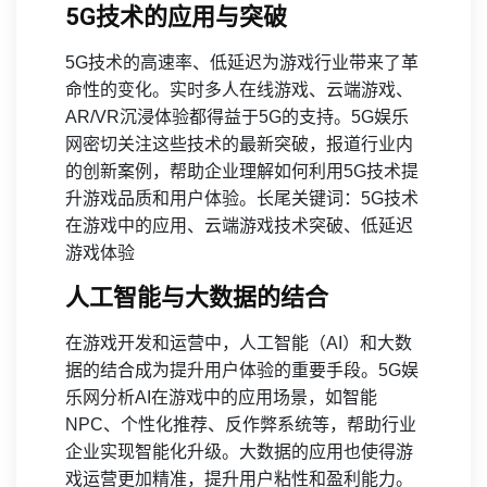
5G技术的应用与突破
5G技术的高速率、低延迟为游戏行业带来了革
命性的变化。实时多人在线游戏、云端游戏、
AR/VR沉浸体验都得益于5G的支持。5G娱乐
网密切关注这些技术的最新突破，报道行业内
的创新案例，帮助企业理解如何利用5G技术提
升游戏品质和用户体验。长尾关键词：5G技术
在游戏中的应用、云端游戏技术突破、低延迟
游戏体验
人工智能与大数据的结合
在游戏开发和运营中，人工智能（AI）和大数
据的结合成为提升用户体验的重要手段。5G娱
乐网分析AI在游戏中的应用场景，如智能
NPC、个性化推荐、反作弊系统等，帮助行业
企业实现智能化升级。大数据的应用也使得游
戏运营更加精准，提升用户粘性和盈利能力。