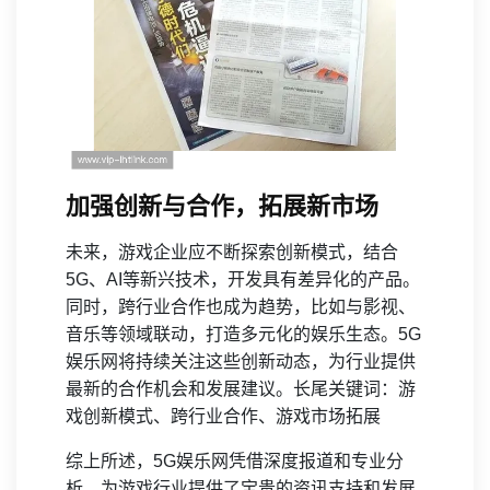
加强创新与合作，拓展新市场
未来，游戏企业应不断探索创新模式，结合
5G、AI等新兴技术，开发具有差异化的产品。
同时，跨行业合作也成为趋势，比如与影视、
音乐等领域联动，打造多元化的娱乐生态。5G
娱乐网将持续关注这些创新动态，为行业提供
最新的合作机会和发展建议。长尾关键词：游
戏创新模式、跨行业合作、游戏市场拓展
综上所述，5G娱乐网凭借深度报道和专业分
析，为游戏行业提供了宝贵的资讯支持和发展