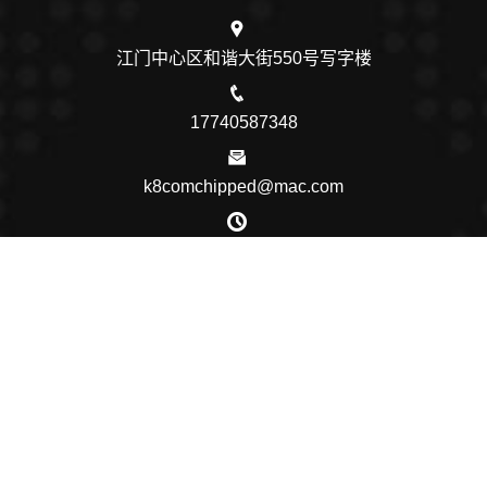
江门中心区和谐大街550号写字楼
17740587348
k8comchipped@mac.com
营业时间：9:00-6:00
Copyright © 2026 - 版权所有
老虎机链接|老虎机客户端 - (中国)
广元老虎机链接集团集团有限公司欢迎您
SiteMap