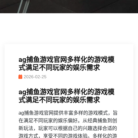
ag捕鱼游戏官网多样化的游戏模
式满足不同玩家的娱乐需求
2026-02-25
ag捕鱼游戏官网多样化的游戏模
式满足不同玩家的娱乐需求
ag捕鱼游戏官网提供丰富多样的游戏模式，旨
在满足不同玩家的娱乐偏好。从经典捕鱼到创
新玩法，玩家可以根据自己的兴趣选择合适的
游戏方式，享受不同的游戏体验。多样化的游