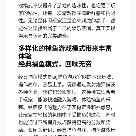
戏模式不仅提升了游戏的趣味性，也增强了玩
家的粘性，让每一次游戏都充满新鲜感和挑战
性。无论是休闲玩家还是追求刺激的高手，都
能在这里找到属于自己的娱乐空间，真正实现
娱乐与休闲的完美结合。
多样化的捕鱼游戏模式带来丰富
体验
经典捕鱼模式，回味无穷
经典捕鱼模式是ag捕鱼游戏官网的基础玩法，
操作简单，容易上手。玩家通过发射炮弹捕获
各种鱼类，获得积分和奖励。这种模式适合新
手玩家，能够快速融入游戏，体验捕鱼的乐
趣。经典模式的魅力在于其稳定性和熟悉感，
让玩家在轻松的氛围中享受捕鱼的过程，同时
也能通过不断提升技巧获得更高的分数和奖
励。长尾关键词：经典捕鱼游戏、捕鱼游戏玩