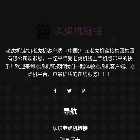
老虎机链接|老虎机客户端 - (中国)广元老虎机链接集团集团
有限公司欢迎您，一起来感受老虎机线上手机版带来的快
乐！欢迎来到老虎机链接和我们一起体验老虎机客户端、老
虎机平台开户最优质的在线服务！！！
导航
认识
老虎机链接
项目成果