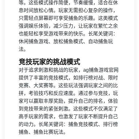
等。这些模式操作简便，节奏缓慢，适合在休
息时间放松心情。玩家无需担心复杂的操作，
只需轻点屏幕即可享受捕鱼的乐趣。这类模式
强调娱乐体验，减少压力，让玩家在繁忙之余
也能轻松享受游戏带来的快乐。长尾关键词：
休闲捕鱼游戏、放松捕鱼模式、自动捕鱼玩
法。
竞技玩家的挑战模式
对于追求刺激和挑战的玩家，ag捕鱼游戏官网
提供了丰富的竞技模式，如排行榜对战、限时
竞赛、大奖赛等。这些玩法强调玩家之间的比
拼，考验技巧和反应速度。通过参与竞技，玩
家可以赢取丰厚奖励，提升自己的排名，体验
到竞技带来的紧张刺激。这些模式不仅满足了
高手玩家的需求，也激发了玩家不断提升自己
的动力。长尾关键词：捕鱼竞技模式、排行榜
捕鱼、捕鱼比赛玩法。