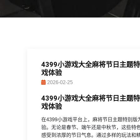
4399小游戏大全麻将节日主题
戏体验
2026-02-25
4399小游戏大全麻将节日主题
戏体验
在4399小游戏平台上，麻将节日主题特别
验。无论是春节、端午还是中秋节，这些特
感受到浓厚的节日气息。通过多样的玩法和