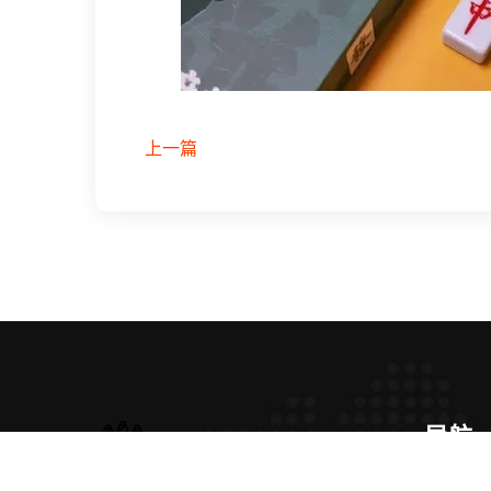
上一篇
导航