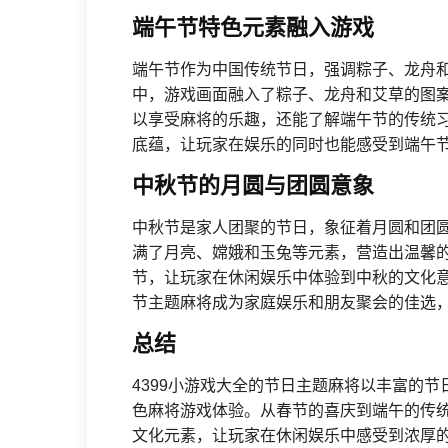
端午节特色元素融入游戏
端午节作为中国传统节日，强调粽子、龙舟和
中，游戏画面融入了粽子、龙舟和艾草的图
以享受麻将的乐趣，还能了解端午节的传统
底蕴，让玩家在娱乐的同时也能感受到端午
中秋节的月圆与团圆意象
中秋节是家人团聚的节日，象征着月圆和团圆
满了月亮、嫦娥和玉兔等元素，营造出温馨
节，让玩家在休闲娱乐中体验到中秋的文化
节主题麻将成为家庭娱乐和朋友聚会的佳选
总结
4399小游戏大全的节日主题麻将以丰富的
色麻将游戏体验。从春节的喜庆到端午的传
文化元素，让玩家在休闲娱乐中感受到浓厚