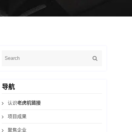
导航
认识
老虎机链接
项目成果
聚焦企业