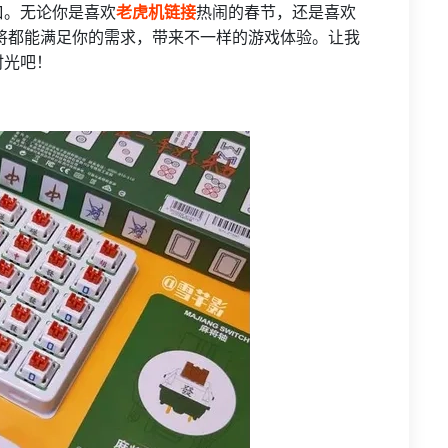
口。无论你是喜欢
老虎机链接
热闹的春节，还是喜欢
麻将都能满足你的需求，带来不一样的游戏体验。让我
时光吧！