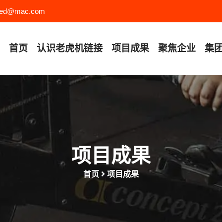
ped@mac.com
首页
认识
老虎机链接
项目成果
聚焦企业
集
项目成果
首页
项目成果