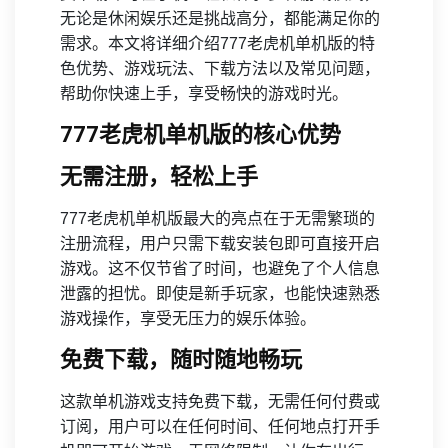
无论是休闲娱乐还是挑战高分，都能满足你的
需求。本文将详细介绍777老虎机单机版的特
色优势、游戏玩法、下载方法以及常见问题，
帮助你快速上手，享受畅快的游戏时光。
777老虎机单机版的核心优势
无需注册，轻松上手
777老虎机单机版最大的亮点在于无需繁琐的
注册流程，用户只需下载安装包即可直接开启
游戏。这不仅节省了时间，也避免了个人信息
泄露的担忧。即使是新手玩家，也能快速熟悉
游戏操作，享受无压力的娱乐体验。
免费下载，随时随地畅玩
这款单机游戏支持免费下载，无需任何付费或
订阅，用户可以在任何时间、任何地点打开手