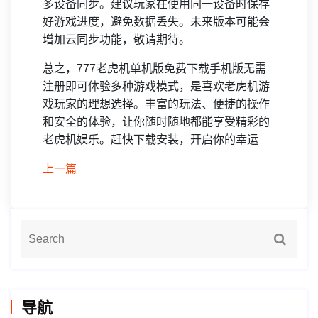
多设备同步。建议玩家在使用同一设备时保存
好游戏进度，避免数据丢失。未来版本可能会
增加云同步功能，敬请期待。
总之，777老虎机单机版免费下载手机版无需
注册即可体验多种游戏模式，是喜欢老虎机游
戏玩家的理想选择。丰富的玩法、便捷的操作
和安全的体验，让你随时随地都能享受精彩的
老虎机娱乐。赶快下载安装，开启你的幸运
上一篇
导航