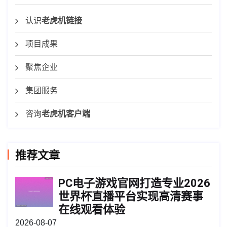
认识
老虎机链接
项目成果
聚焦企业
集团服务
咨询
老虎机客户端
推荐文章
PC电子游戏官网打造专业2026
世界杯直播平台实现高清赛事
在线观看体验
2026-08-07