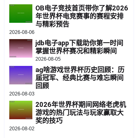
OB电子竞技首页带你了解2026
年世界杯电竞赛事的赛程安排
与精彩预告
2026-08-06
jdb电子app下载助你第一时间
掌握世界杯赛况和精彩瞬间
2026-08-05
ag啥游戏世界杯历史回顾：历
届冠军、经典比赛与难忘瞬间
回顾
2026-08-03
2026年世界杯期间网络老虎机
游戏的热门玩法与玩家赢取大
奖的技巧
2026-08-02