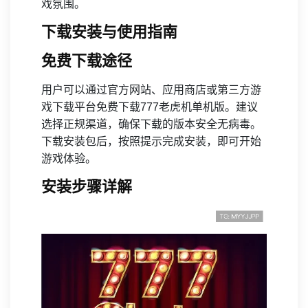
戏氛围。
下载安装与使用指南
免费下载途径
用户可以通过官方网站、应用商店或第三方游
戏下载平台免费下载777老虎机单机版。建议
选择正规渠道，确保下载的版本安全无病毒。
下载安装包后，按照提示完成安装，即可开始
游戏体验。
安装步骤详解