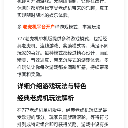
机即可开始游戏。无网络限制，让你在出行、
休息时都能轻松享受老虎机带来的乐趣，真正
实现随时随地的娱乐体验。
多
老虎机平台开户
样游戏模式，丰富玩法
777老虎机单机版提供多种游戏模式，包括经
典老虎机、连线游戏、奖励模式等，满足不同
玩家的喜好。每种模式都经过精心设计，画面
精美，音效逼真，带来沉浸式的游戏体验。多
样玩法让你每次游戏都充满新鲜感，持续带来
惊喜和奖励。
详细介绍游戏玩法与特色
经典老虎机玩法解析
在777老虎机单机版中，经典老虎机玩法是最
受欢迎的部分。玩家只需旋转滚轮，等待符号
排列成特定组合即可获得奖励。游戏中设有多