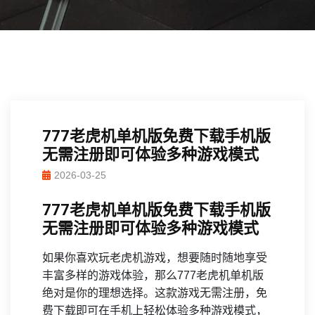
777老虎机单机版免费下载手机版
无需注册即可体验多种游戏模式
2026-03-25
777老虎机单机版免费下载手机版
无需注册即可体验多种游戏模式
如果你喜欢玩老虎机游戏，想要随时随地享受
丰富多样的游戏体验，那么777老虎机单机版
绝对是你的理想选择。这款游戏无需注册，免
费下载即可在手机上轻松体验多种游戏模式，