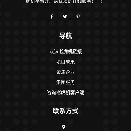
虎机平台开户最优质的在线服务！！！
导航
认识
老虎机链接
项目成果
聚焦企业
集团服务
咨询
老虎机客户端
联系方式